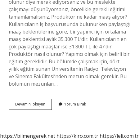
olunur diye merak ediyorsanız ve bu meslekte
çalışmayı düşünüyorsanız, öncelikle gerekli eğitimi
tamamlamalısınız. Prodüktör ne kadar maaş alıyor?
Kullanıcıların iş başvurusunda bulunurken paylaştığı
maaş beklentilerine göre, bir yapımcı için ortalama
maaş beklentisi aylık 35.300 TL’dir. Kullanıcıların en
çok paylaştığı maaşlar ise 31.800 TL ile 47’dir.
Prodüktör nasıl olunur? Yapımcı olmak için belirli bir
eğitim gereklidir. Bu bölümde çalışmak için, dört
yıllık eğitim sunan Üniversitenin Radyo, Televizyon
ve Sinema Fakültesi’nden mezun olmak gerekir. Bu
bölümün mezunları…
Prodüktör
Devamını okuyun
Yorum Bırak
Nedir
Nasıl
Olunur
https://bilmengerek.net
https://kiro.com.tr
https://leli.com.tr