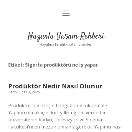
menüyü
Anasayfa
aç
Gizlilik Politikası
Huzurlu Yaşam Rehberi
Yasal Uyarı
Hayatına ferahlık katan öneriler!
Hakkımızda
Etiket:
Sigorta prodüktörü ne iş yapar
Prodüktör Nedir Nasıl Olunur
Tarih: Ocak 3, 2025
Prodüktör olmak için hangi bölüm okunmalı?
Yapımcı olmak için dört yıllık eğitim veren bir
üniversitenin Radyo, Televizyon ve Sinema
Fakültesi’nden mezun olmanız gerekir. Yapımcı nasıl